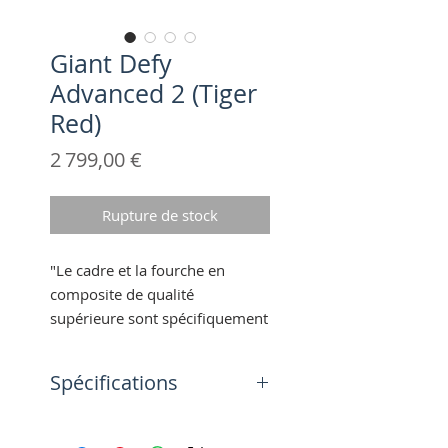
Giant Defy
Advanced 2 (Tiger
Red)
Prix
2 799,00 €
Rupture de stock
"Le cadre et la fourche en
composite de qualité
supérieure sont spécifiquement
conçus pour le cyclisme de
longue distance, offrant une
Spécifications
qualité de conduite douce et
efficace qui réduit la fatigue lors
Tailles
des longues randonnées"
S, M, M/L, L, XL