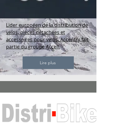
Lider européen de la distribution de
vélos, pièces détachées et
accessoires pour vélos, Accentry fait
partie du groupe Accell.
Lire plus