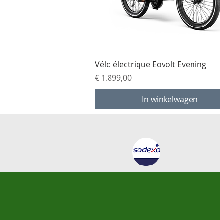
Snel overzicht
Vélo électrique Eovolt Evening
Prijs
€ 1.899,00
In winkelwagen