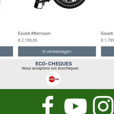
Snel overzicht
Eovolt Afternoon
Eovolt
Prijs
Prijs
€ 2.199,00
€ 1.79
In winkelwagen
ECO-CHEQUES
Nous acceptons vos écochèques