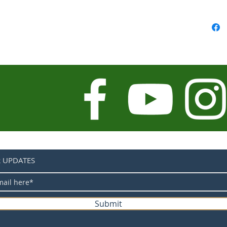
Taille d
Taille 
Freins 
Code du
Pédalie
Pignon a
Pignon 
Transmi
Type de
Porte-b
Porte-b
bagages
R UPDATES
guidon 
Submit