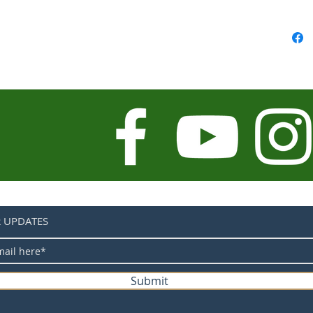
Shi
Levie
Shi
Cass
Shim
Chaî
KMC
Péda
Shim
Boîti
Shi
Jant
Gian
R UPDATES
Moy
Fron
GDC-
Rayo
Submit
Sapi
Pneu