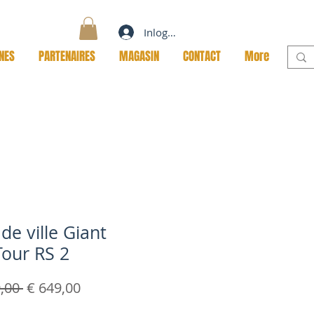
Inloggen
NES
PARTENAIRES
MAGASIN
CONTACT
More
 de ville Giant
our RS 2
Normale
Verkoopprijs
,00 
€ 649,00
prijs