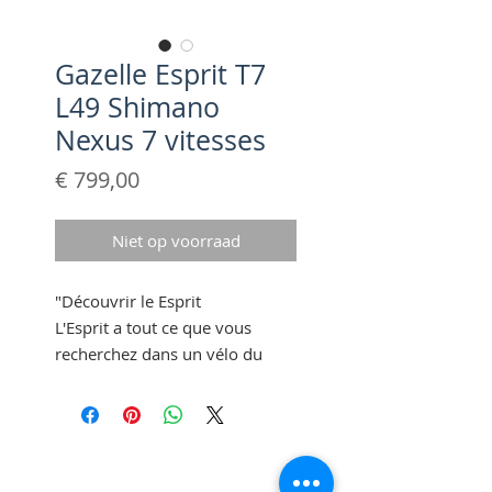
Gazelle Esprit T7
L49 Shimano
Nexus 7 vitesses
Prijs
€ 799,00
Niet op voorraad
"Découvrir le Esprit
L'Esprit a tout ce que vous
recherchez dans un vélo du
quotidien. Le cadre en
aluminium et les pièces
robustes résistent aux chocs.
Son style contemporain arbore
Politique de confidentialité
un éclairage intégré, des câbles
Conditions générales du site