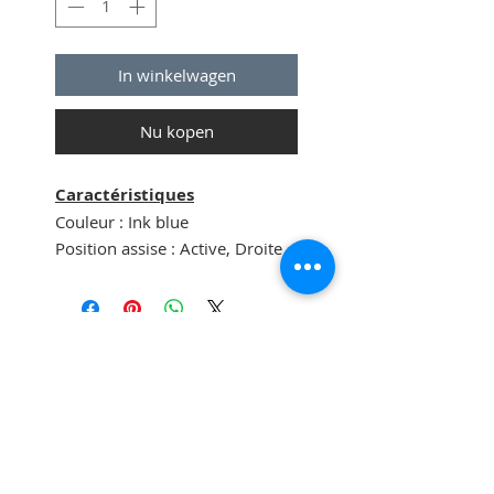
In winkelwagen
Nu kopen
Caractéristiques
Couleur : Ink blue
Position assise : Active, Droite
Type de vélo : Vélo de ville
Cadre & fourche
Fourche : Téléscopique,
printemps en spirale
Politique de confidentialité
Cadre : Aluminium.
Conditions générales du site
Rue Haute 200 -1000 Bruxelles
Roues & Pneus
Roue arrière : double paroi
aluminium pour plus de solidité