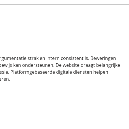
Comparaison entre vélos
Les 
classiques et vélos
vélo
électriques : lequel choisir ?
gagn
entr
rgumentatie strak en intern consistent is. Beweringen 
bewijs kan ondersteunen. De website draagt belangrijke 
ssie. Platformgebaseerde digitale diensten helpen 
eren.