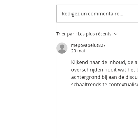
Rédigez un commentaire...
Vélo trekking : Le
Trier par :
Les plus récents
compagnon idéal pour vos
mepovapelut827
aventures
20 mai
Kijkend naar de inhoud, de a
overschrijden nooit wat het 
achtergrond bij aan de discu
schaaltrends te contextualis