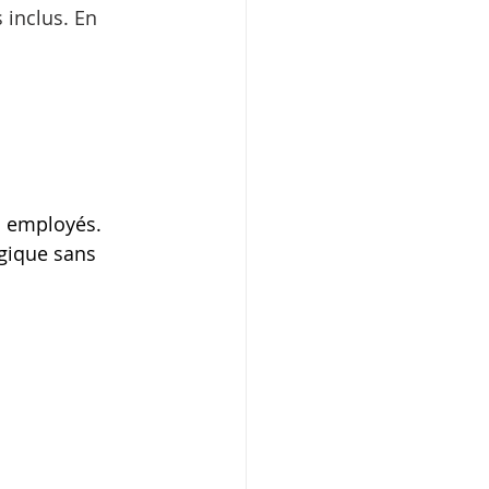
 inclus. En 
s employés. 
ogique sans 