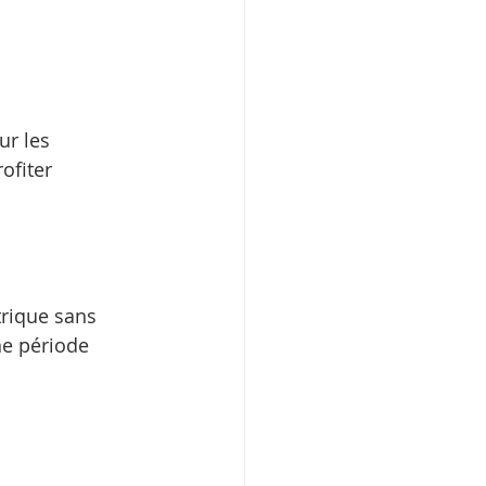
ur les 
ofiter 
trique sans 
ne période 