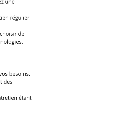
ez une 
ien régulier, 
choisir de 
nologies. 
 vos besoins. 
t des 
ntretien étant 