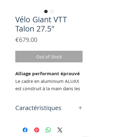
Vélo Giant VTT
Talon 27.5"
Price
€679.00
Out of Stock
Alliage performant éprouvé
Le cadre en aluminium ALUXX
est construit à la main dans les
usines de Giant, par le leader
mondial de la construction en
Caractéristiques
aluminium.
Équilibre et Stabilité
Tailles
La géométrie du cadre a été
XS,S,M,L
développée pour optimiser
Coloris