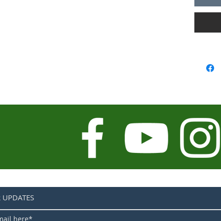
Suspens
Roues 
Roue ar
pour pl
caracté
Roue av
pour pl
caracté
Rayons :
Moyeu d
8 vitess
Moyeu d
moyeu 
Dimensi
Garde-b
Jantes 
R UPDATES
Pneus a
Taille d