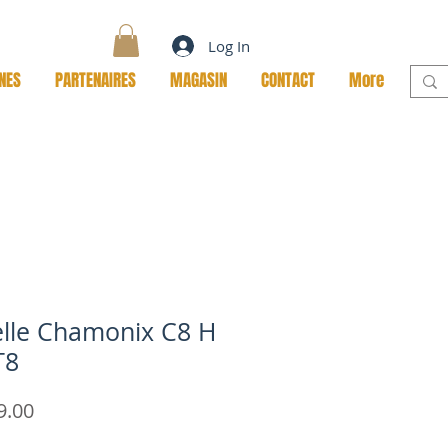
Log In
NES
PARTENAIRES
MAGASIN
CONTACT
More
lle Chamonix C8 H
T8
Price
9.00